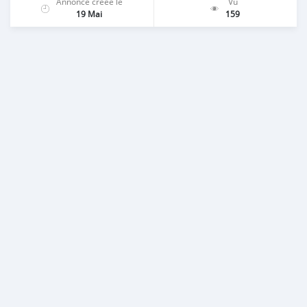
Annonce créée le
Vu
19 Mai
159