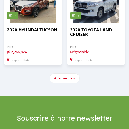
14
16
2020 HYUNDAI TUCSON
2020 TOYOTA LAND
CRUISER
PRIX
PRIX
J$
2,766,824
Négociable
Import - Dubai
Import - Dubai
Afficher plus
Souscrire à notre newsletter