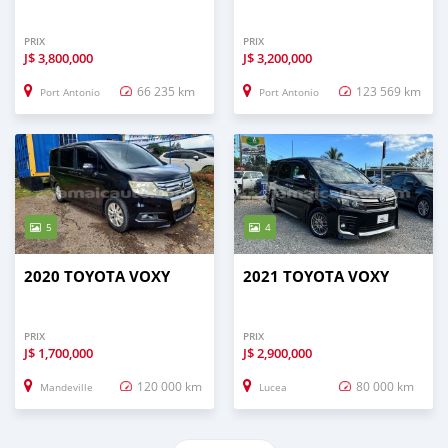
PRIX
PRIX
J$
3,800,000
J$
3,200,000
66 235 km
123 569 km
Port Antonio
Port Antonio
5
4
2020 TOYOTA VOXY
2021 TOYOTA VOXY
PRIX
PRIX
J$
1,700,000
J$
2,900,000
120 000 km
80 000 km
Mandeville
Lucea