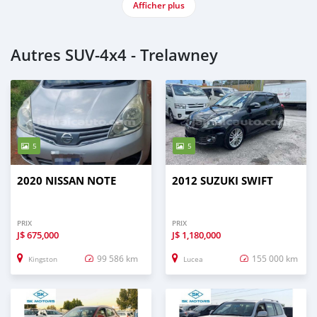
Afficher plus
Autres SUV‒4x4 - Trelawney
5
5
2020 NISSAN NOTE
2012 SUZUKI SWIFT
PRIX
PRIX
J$
675,000
J$
1,180,000
99 586 km
155 000 km
Kingston
Lucea