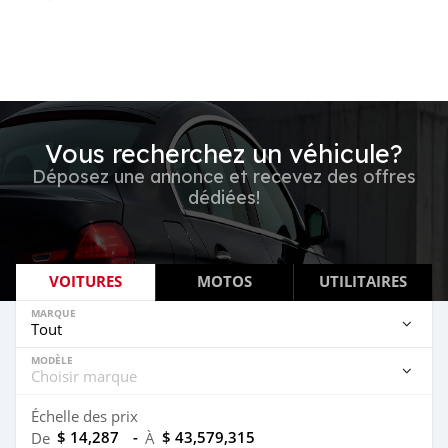
Vous recherchez un véhicule?
Déposez une annonce et recevez des offres
dédiées!
VOITURES
MOTOS
UTILITAIRES
MARQUE
MODÈLE
Échelle des prix
$ 14,287
-
$ 43,579,315
De
À