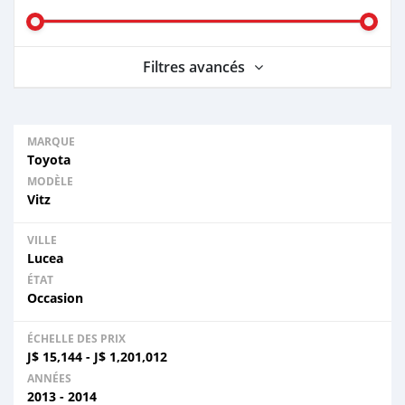
Filtres avancés
MARQUE
Toyota
MODÈLE
Vitz
VILLE
Lucea
ÉTAT
Occasion
ÉCHELLE DES PRIX
J$
15,144
-
J$
1,201,012
ANNÉES
2013 - 2014