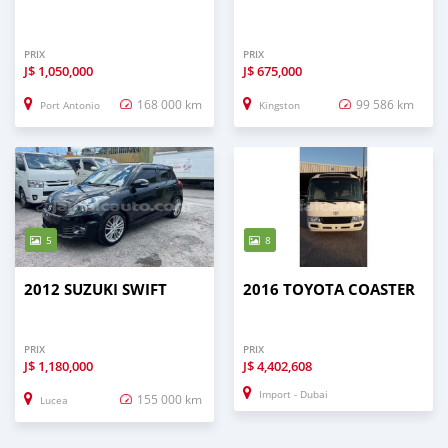
PRIX
PRIX
J$
1,050,000
J$
675,000
168 000 km
99 586 km
Port Antonio
Kingston
5
8
2012 SUZUKI SWIFT
2016 TOYOTA COASTER
PRIX
PRIX
J$
1,180,000
J$
4,402,608
Import - Dubai
155 000 km
Lucea