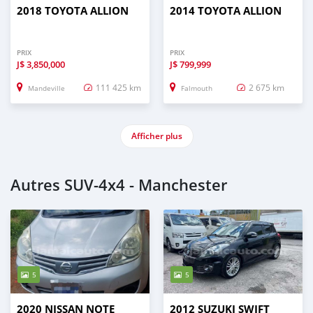
2018 TOYOTA ALLION
2014 TOYOTA ALLION
PRIX
PRIX
J$
3,850,000
J$
799,999
111 425 km
2 675 km
Mandeville
Falmouth
Afficher plus
Autres SUV‒4x4 - Manchester
5
5
2020 NISSAN NOTE
2012 SUZUKI SWIFT