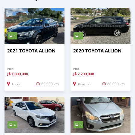
5
5
2021 TOYOTA ALLION
2020 TOYOTA ALLION
PRIX
PRIX
J$
1,800,000
J$
2,200,000
80 000 km
80 000 km
Lucea
Kingston
4
5