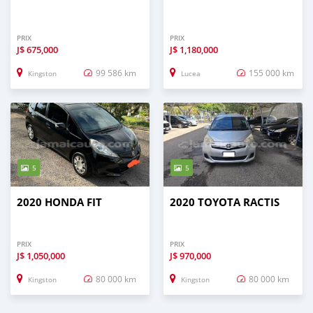
PRIX
PRIX
J$
675,000
J$
1,180,000
99 586 km
155 000 km
Kingston
Lucea
5
5
2020 HONDA FIT
2020 TOYOTA RACTIS
PRIX
PRIX
J$
1,050,000
J$
970,000
80 000 km
80 000 km
Kingston
Kingston