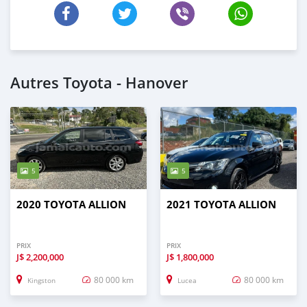
Autres Toyota - Hanover
5
5
2020 TOYOTA ALLION
2021 TOYOTA ALLION
PRIX
PRIX
J$
2,200,000
J$
1,800,000
80 000 km
80 000 km
Kingston
Lucea