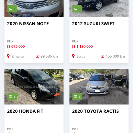
5
5
2020 NISSAN NOTE
2012 SUZUKI SWIFT
PRIX
PRIX
J$
675,000
J$
1,180,000
99 586 km
155 000 km
Kingston
Lucea
5
5
2020 HONDA FIT
2020 TOYOTA RACTIS
PRIX
PRIX