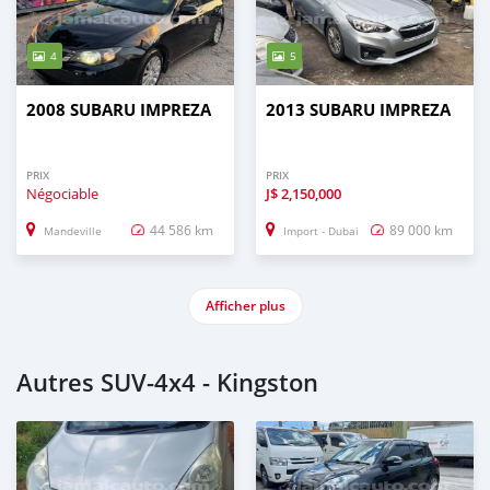
4
5
2008 SUBARU IMPREZA
2013 SUBARU IMPREZA
PRIX
PRIX
Négociable
J$
2,150,000
44 586 km
89 000 km
Mandeville
Import - Dubai
Afficher plus
Autres SUV‒4x4 - Kingston