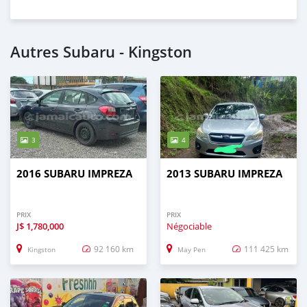
Autres Subaru - Kingston
3
4
2016 SUBARU IMPREZA
2013 SUBARU IMPREZA
PRIX
PRIX
J$
1,780,000
Négociable
92 160 km
111 425 km
Kingston
May Pen