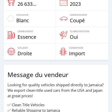
26 633 Km
2023
COULEUR
CARROSSERIE
Blanc
Coupé
CARBURANT
CLIMATISATION
Essence
Oui
VOLANT
CONDITION
Droite
Import
Message du vendeur
Looking for quality vehicles shipped directly to Jamaica?
We export clean-title used cars from the USA and Japan
at great prices!
✅ Clean Title Vehicles
✅ Reliable Shipping to Jamaica