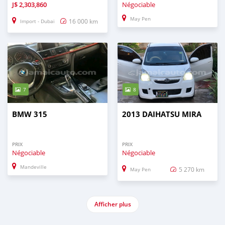
J$
2,303,860
Négociable
May Pen
16 000 km
Import - Dubai
7
8
BMW 315
2013 DAIHATSU MIRA
PRIX
PRIX
Négociable
Négociable
Mandeville
5 270 km
May Pen
Afficher plus