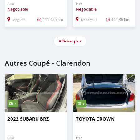
PRIX
PRIX
Négociable
Négociable
111 425 km
44 586 km
May Pen
Mandeville
Afficher plus
Autres Coupé - Clarendon
7
6
2022 SUBARU BRZ
TOYOTA CROWN
PRIX
PRIX