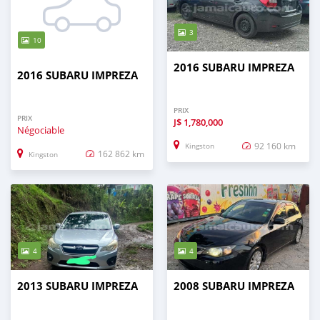
3
10
2016 SUBARU IMPREZA
2016 SUBARU IMPREZA
PRIX
PRIX
J$
1,780,000
Négociable
92 160 km
Kingston
162 862 km
Kingston
4
4
2013 SUBARU IMPREZA
2008 SUBARU IMPREZA