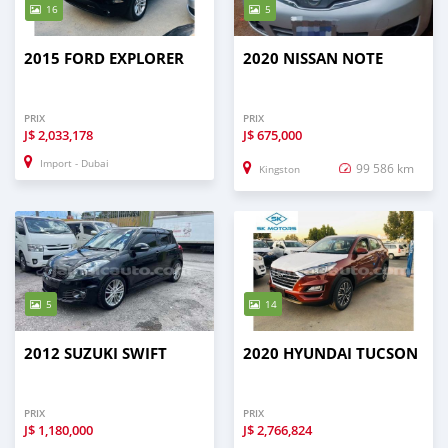
16
5
2015 FORD EXPLORER
2020 NISSAN NOTE
PRIX
PRIX
J$
2,033,178
J$
675,000
Import - Dubai
99 586 km
Kingston
5
14
2012 SUZUKI SWIFT
2020 HYUNDAI TUCSON
PRIX
PRIX
J$
1,180,000
J$
2,766,824