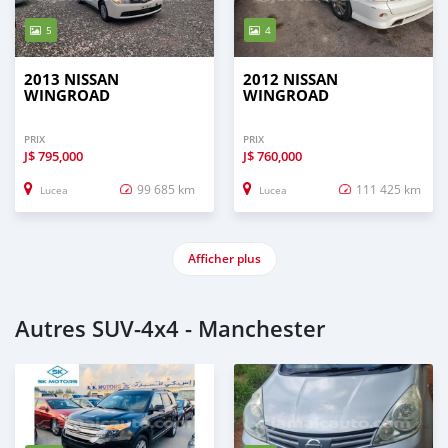
5
4
2013 NISSAN
2012 NISSAN
WINGROAD
WINGROAD
PRIX
PRIX
J$
795,000
J$
760,000
99 685 km
111 425 km
Lucea
Lucea
Afficher plus
Autres SUV‒4x4 - Manchester