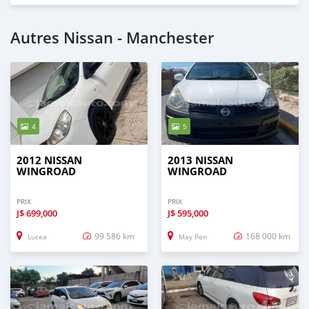
Autres Nissan - Manchester
4
5
2012 NISSAN
2013 NISSAN
WINGROAD
WINGROAD
PRIX
PRIX
J$
699,000
J$
595,000
99 586 km
168 000 km
Lucea
May Pen