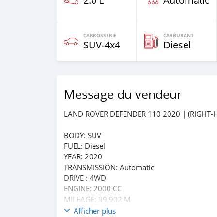
2.0 L
Automatiqu
CARROSSERIE
CARBURANT
SUV‒4x4
Diesel
Message du vendeur
LAND ROVER DEFENDER 110 2020 | (RIGHT-H
BODY: SUV
FUEL: Diesel
YEAR: 2020
TRANSMISSION: Automatic
DRIVE : 4WD
ENGINE: 2000 CC
MILEAGE: 99,902 M
SEATS: 7
Afficher plus