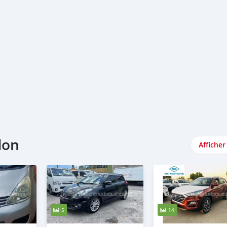
don
Afficher
5
14