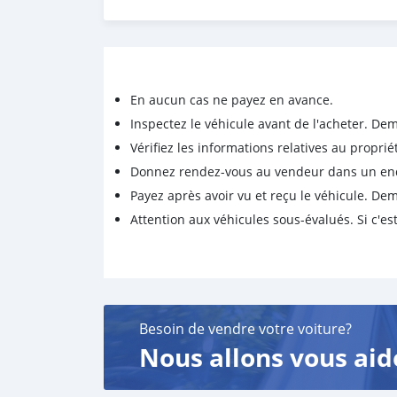
DOORS: 5
COLOR: Green
STEERING: RHD
Available Features:
En aucun cas ne payez en avance.
Emission Class Euro 6 - Sunroof - Electric Sea
Inspectez le véhicule avant de l'acheter. D
Cruise Control - Traction Control - Downhill As
Vérifiez les informations relatives au proprié
Odometer - Power Windows - Rear Climate Contr
Donnez rendez-vous au vendeur dans un endro
Hitch
Payez après avoir vu et reçu le véhicule. D
Attention aux véhicules sous-évalués. Si c'est
Besoin de vendre votre voiture?
Nous allons vous aid