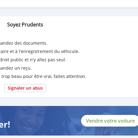
Soyez Prudents
t - Memory Seat - Premium Leather Seats - Steering Control Switch
emandez des documents.
sist - Digital Ac - Multimedia Screen - 360 View Camera - Digital
taire et à l'enregistrement du véhicule.
ol Panel - Fog Lights - Alloy Wheels - Roof Rails - Back Tire - T
it public et n'y allez pas seul.
emandez un reçu.
 trop beau pour être vrai, faites attention.
Signaler un abus
Vendre votre voiture
er!