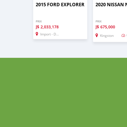
2015 FORD EXPLORER
2020 NISSAN
PRIX
PRIX
J$
J$
2,033,178
675,000
Import - Dubai
Kingston