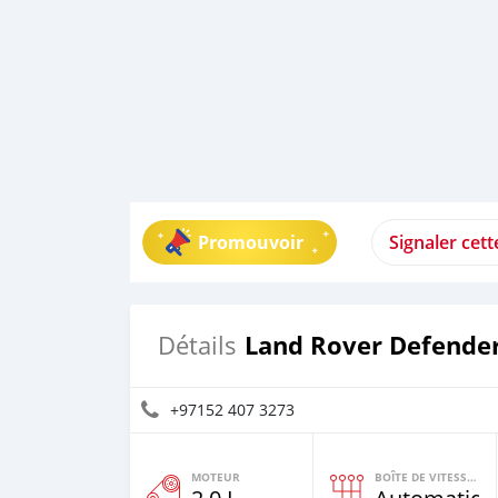
Promouvoir
Signaler cet
Land Rover Defende
Détails
+97152 407 3273
MOTEUR
BOÎTE DE VITESSES