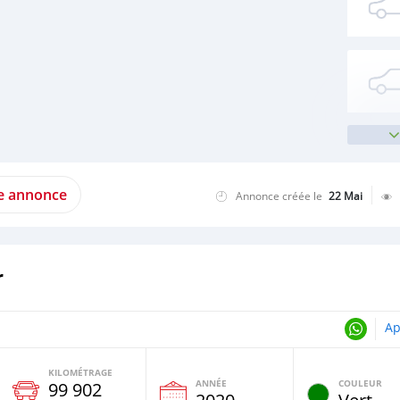
te annonce
Annonce créée le
22 Mai
r
Ap
KILOMÉTRAGE
ANNÉE
COULEUR
99 902