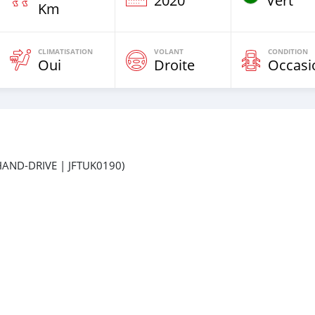
e
2020
Vert
Km
CLIMATISATION
VOLANT
CONDITION
Oui
Droite
Occasi
AND-DRIVE | JFTUK0190)