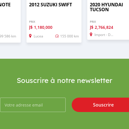
 NOTE
2012 SUZUKI SWIFT
2020 HYUNDAI
TUCSON
PRIX
PRIX
J$
J$
1,180,000
2,766,824
Import - Dubai
99 586 km
Lucea
155 000 km
Souscrire à notre newsletter
Souscrire