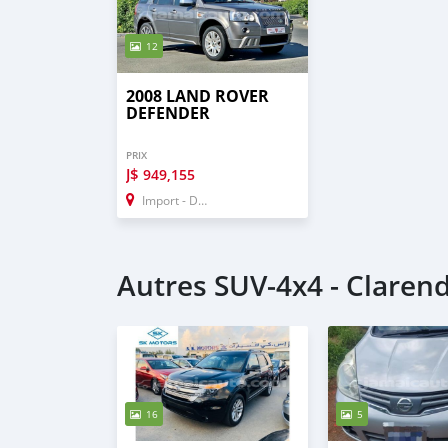
12
2008 LAND ROVER
DEFENDER
PRIX
J$
949,155
Import - Dubai
Autres SUV‒4x4 - Claren
16
5