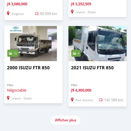
J$
3,080,000
J$
3,352,505
Import - Dubai
80 000 km
Kingston
15
4
2000 ISUZU FTR 850
2021 ISUZU FTR 850
PRIX
PRIX
Négociable
J$
4,300,000
Import - Dubai
142 586 km
Port Antonio
Afficher plus