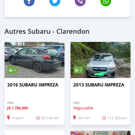
Autres Subaru - Clarendon
3
4
2016 SUBARU IMPREZA
2013 SUBARU IMPREZA
PRIX
PRIX
J$
1,780,000
Négociable
92 160 km
111 425 km
Kingston
May Pen