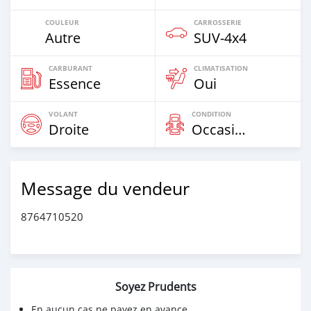
COULEUR
CARROSSERIE
Autre
SUV‒4x4
CARBURANT
CLIMATISATION
Essence
Oui
VOLANT
CONDITION
Droite
Occasion
Message du vendeur
8764710520
Soyez Prudents
En aucun cas ne payez en avance.