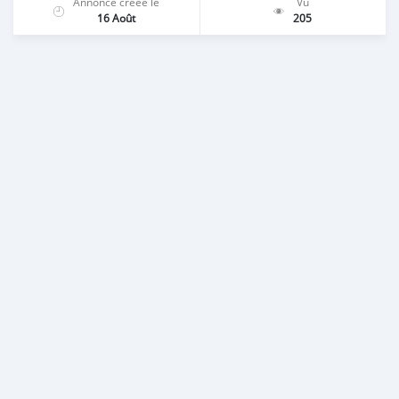
Annonce créée le
Vu
16 Août
205