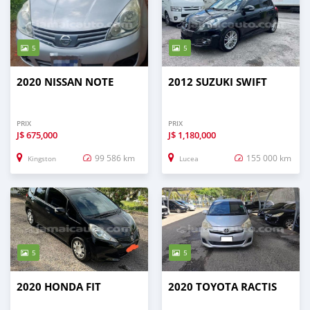
5
5
2020 NISSAN NOTE
2012 SUZUKI SWIFT
PRIX
PRIX
J$
675,000
J$
1,180,000
99 586 km
155 000 km
Kingston
Lucea
5
5
2020 HONDA FIT
2020 TOYOTA RACTIS