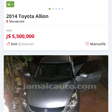
5
2014 Toyota Allion
Mandeville
PRIX
J$
5,500,000
N/A
(Essence)
Manuelle
Publié il y a 3 mois