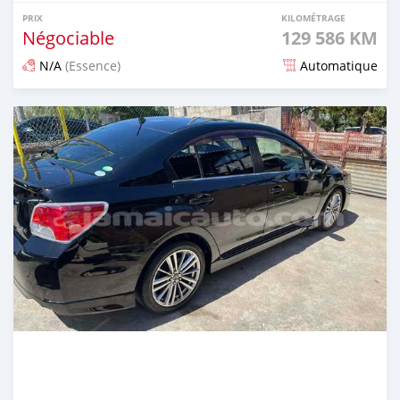
PRIX
KILOMÉTRAGE
Négociable
129 586 KM
N/A
(Essence)
Automatique
Publié il y a 3 mois