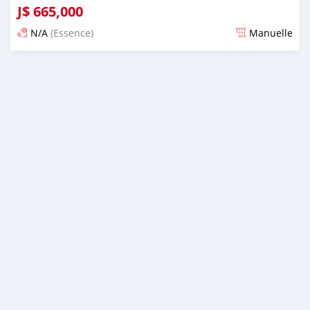
J$
665,000
N/A
(Essence)
Manuelle
Publié il y a 3 mois