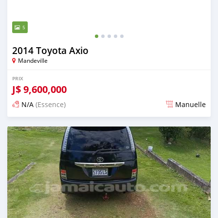
5
2014 Toyota Axio
Mandeville
PRIX
J$
9,600,000
N/A
(Essence)
Manuelle
Publié il y a 3 mois