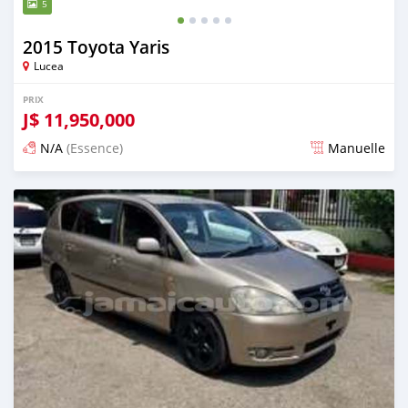
5
2015 Toyota Yaris
Lucea
PRIX
J$
11,950,000
N/A
(Essence)
Manuelle
Publié il y a 3 mois