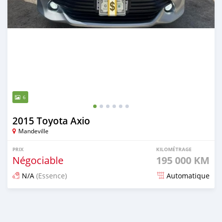
6
2015 Toyota Axio
Mandeville
PRIX
KILOMÉTRAGE
Négociable
195 000 KM
N/A
(Essence)
Automatique
Publié il y a 3 mois