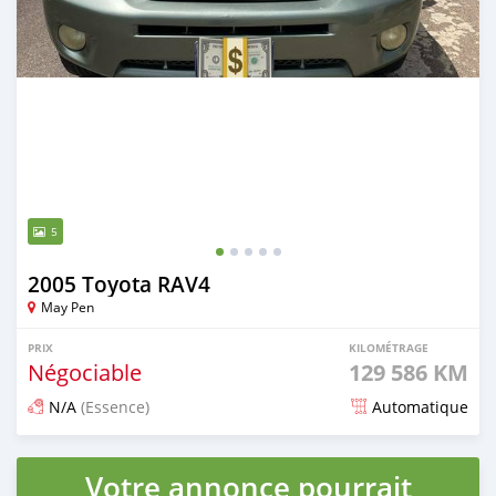
5
2005 Toyota RAV4
May Pen
PRIX
KILOMÉTRAGE
Négociable
129 586 KM
N/A
(Essence)
Automatique
Publié il y a 3 mois
Votre annonce pourrait