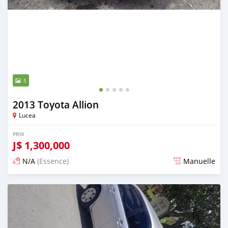
5
2013 Toyota Allion
Lucea
PRIX
J$
1,300,000
N/A
(Essence)
Manuelle
Publié il y a 3 mois