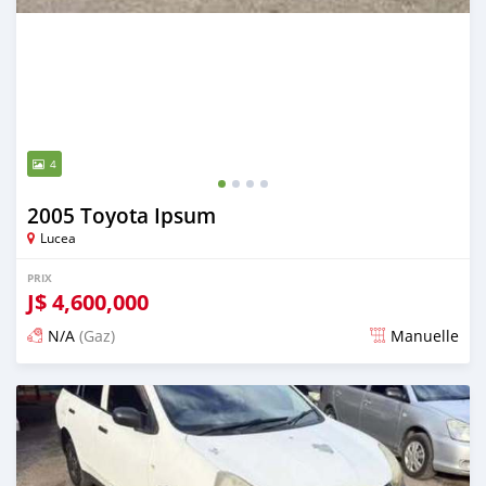
4
2005 Toyota Ipsum
Lucea
PRIX
J$
4,600,000
N/A
(Gaz)
Manuelle
Publié il y a 3 mois