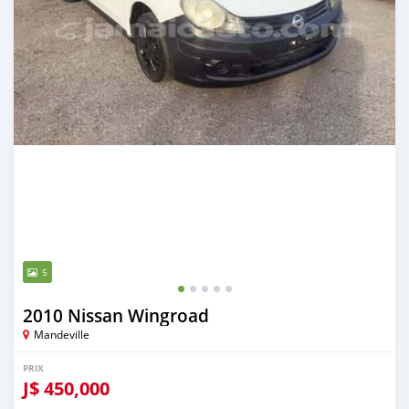
5
2010 Nissan Wingroad
Mandeville
PRIX
J$
450,000