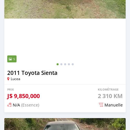
5
2011 Toyota Sienta
Lucea
PRIX
KILOMÉTRAGE
J$
9,850,000
2 310 KM
N/A
(Essence)
Manuelle
Publié il y a 3 mois