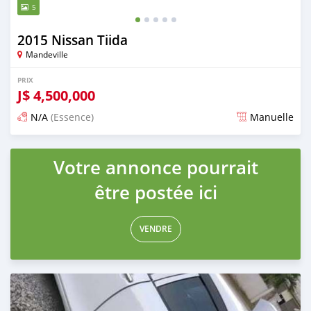
5
2015 Nissan Tiida
Mandeville
PRIX
J$
4,500,000
N/A
(Essence)
Manuelle
Publié il y a 3 mois
Votre annonce pourrait
être postée ici
VENDRE