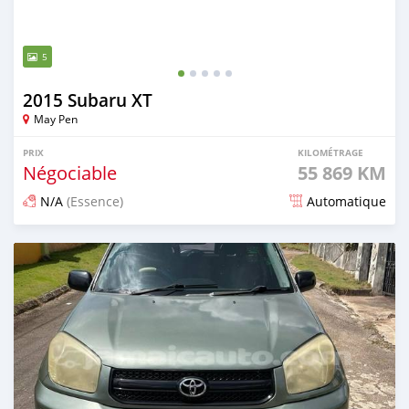
5
2015 Subaru XT
May Pen
PRIX
KILOMÉTRAGE
Négociable
55 869 KM
N/A
(Essence)
Automatique
Publié il y a 3 mois