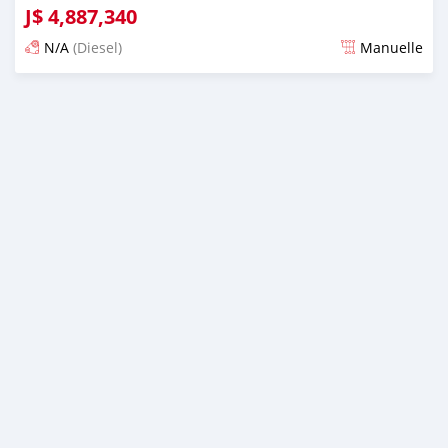
J$
4,887,340
N/A
(Diesel)
Manuelle
Publié il y a presque 6 ans