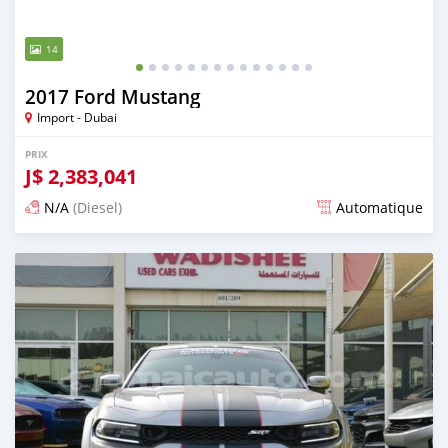
14
2017 Ford Mustang
Import - Dubai
PRIX
J$
2,383,041
N/A
(Diesel)
Automatique
Publié il y a presque 6 ans