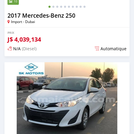
10
2017 Mercedes-Benz 250
Import - Dubai
PRIX
J$
4,039,134
N/A
(Diesel)
Automatique
Publié il y a presque 6 ans