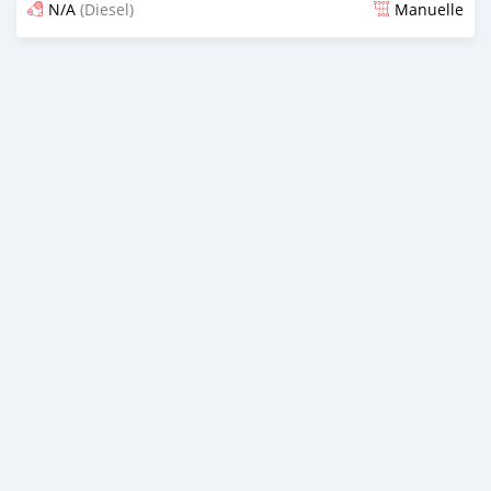
N/A
(Diesel)
Manuelle
Publié il y a presque 6 ans