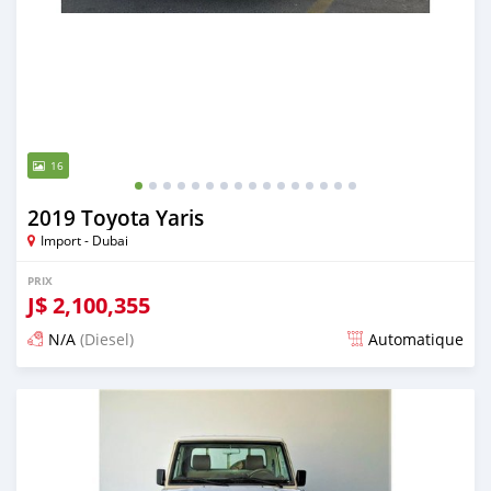
16
2019 Toyota Yaris
Import - Dubai
PRIX
J$
2,100,355
N/A
(Diesel)
Automatique
Publié il y a presque 6 ans