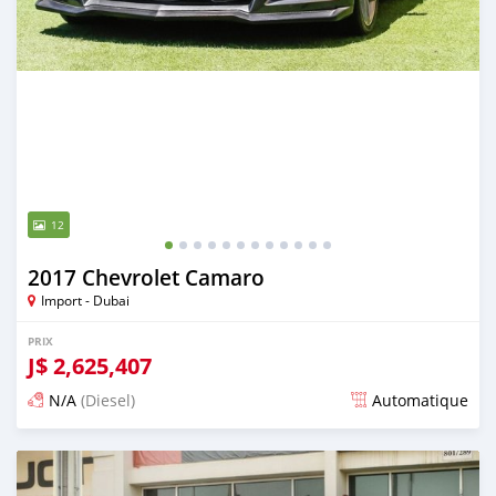
12
2017 Chevrolet Camaro
Import - Dubai
PRIX
J$
2,625,407
N/A
(Diesel)
Automatique
Publié il y a presque 6 ans