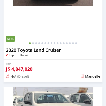
16
2020 Toyota Land Cruiser
Import - Dubai
PRIX
J$
4,847,020
N/A
(Diesel)
Manuelle
Publié il y a presque 6 ans